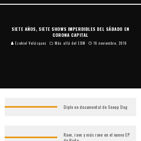
SIETE AÑOS, SIETE SHOWS IMPERDIBLES DEL SÁBADO EN
CORONA CAPITAL
METALLICA REGRESA A MÉXICO POR PARTIDA DOBLE
Ezekiel Velázquez
Más allá del EDM
16 noviembre, 2016
Staff
Blog
24 noviembre, 2016
Diplo en documental de Snoop Dog
Rave, rave y más rave en el nuevo EP
de Raito