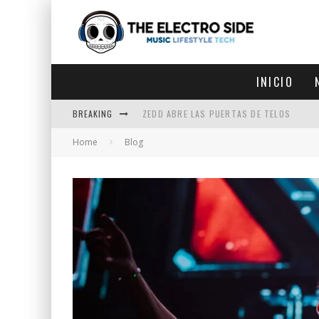
INICIO
BREAKING
ZEDD ABRE LAS PUERTAS DE TELOS
Home
Blog
ZEDD IN THE PARK VUELVE A LA
GET LOST DEBUTA EN LA CDMX
ZEDD REGRESA CON MUCHA SUERTE