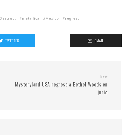
Destruct
metallica
México
regreso
TWITTER
EMAIL
Next
Mysteryland USA regresa a Bethel Woods en
junio