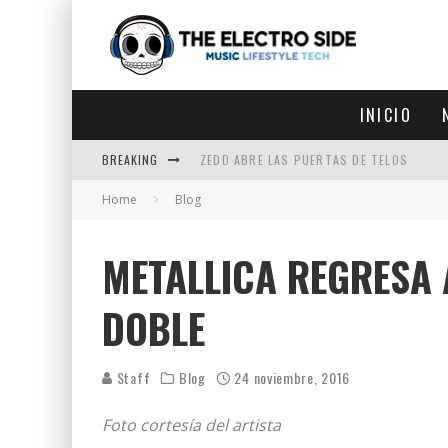
INICIO
BREAKING
ZEDD ABRE LAS PUERTAS DE TELOS
Home
Blog
ZEDD IN THE PARK VUELVE A LA
GET LOST DEBUTA EN LA CDMX
METALLICA REGRESA 
ZEDD REGRESA CON MUCHA SUERTE
DOBLE
Staff
Blog
24 noviembre, 2016
Foto cortesía del artista