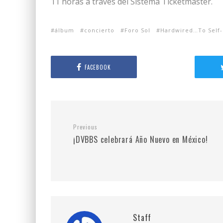
11 horas a través del Sistema Ticketmaster.
álbum
concierto
Foro Sol
Hardwired…To Self-
FACEBOOK
Previous
¡DVBBS celebrará Año Nuevo en México!
Staff