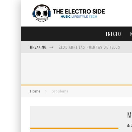
INICIO
BREAKING
ZEDD ABRE LAS PUERTAS DE TELOS
ZEDD IN THE PARK VUELVE A LA
GET LOST DEBUTA EN LA CDMX
ZEDD REGRESA CON MUCHA SUERTE
Home
problema
M
J