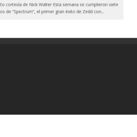
to cortesía de Nick Walter Esta semana se cumplieron siete
os de “Spectrum”, el primer gran éxito de Zedd con
...