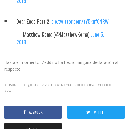
2019
Dear Zedd Part 2:
pic.twitter.com/tY5kuf04RW
— Matthew Koma (@MatthewKoma)
June 5,
2019
Hasta el momento, Zedd no ha hecho ninguna declaración al
respecto.
disputa
egoísta
Matthew Koma
problema
tóxico
Zedd
FACEBOOK
TWITTER