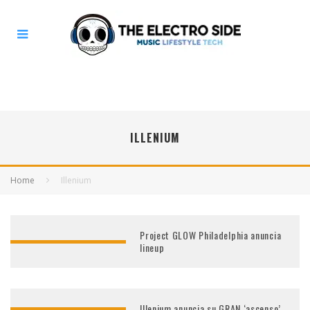
ILLENIUM
Home
Illenium
Project GLOW Philadelphia anuncia
lineup
Illenium anuncia su GRAN ‘ascenso’