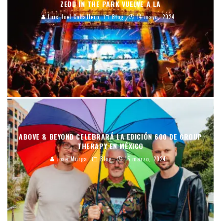
ZEDD IN THE PARK VUELVE A LA
Luis Joel Caballero
Blog
14 mayo, 2024
ABOVE & BEYOND CELEBRARÁ LA EDICIÓN 600 DE GROUP
THERAPY EN MÉXICO
Jose Murga
Blog
15 marzo, 2024