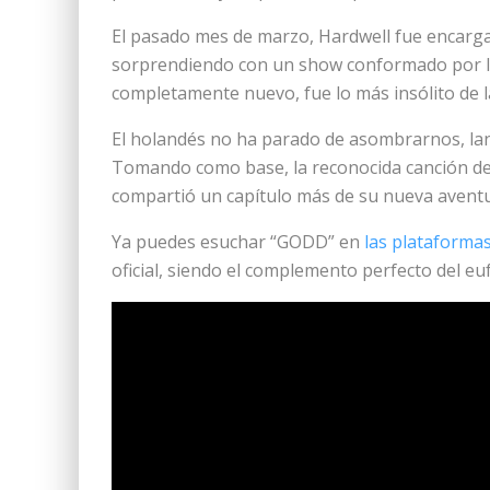
El pasado mes de marzo, Hardwell fue encargad
sorprendiendo con un show conformado por IDs
completamente nuevo, fue lo más insólito de la
El holandés no ha parado de asombrarnos, lan
Tomando como base, la reconocida canción de 
compartió un capítulo más de su nueva aventu
Ya puedes esuchar “GODD” en
las plataforma
oficial, siendo el complemento perfecto del euf