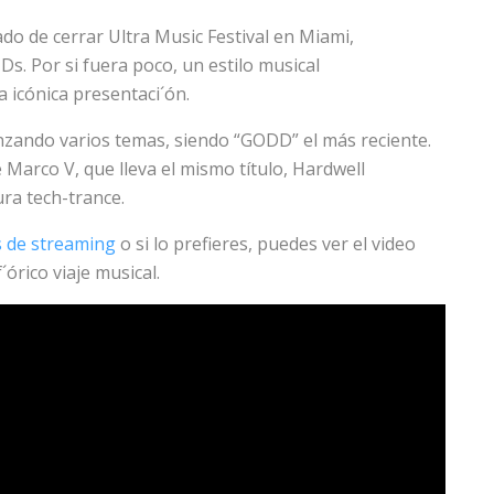
o de cerrar Ultra Music Festival en Miami,
. Por si fuera poco, un estilo musical
 icónica presentaci´ón.
zando varios temas, siendo “GODD” el más reciente.
Marco V, que lleva el mismo título, Hardwell
ra tech-trance.
s de streaming
o si lo prefieres, puedes ver el video
´órico viaje musical.