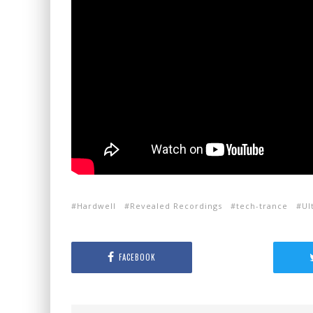
Hardwell
Revealed Recordings
tech-trance
Ul
FACEBOOK