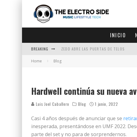
INICIO
BREAKING
ZEDD ABRE LAS PUERTAS DE TELOS
Home
Blog
ZEDD IN THE PARK VUELVE A LA
GET LOST DEBUTA EN LA CDMX
ZEDD REGRESA CON MUCHA SUERTE
Hardwell continúa su nueva a
Luis Joel Caballero
Blog
1 junio, 2022
Casi 4 años después de anunciar que se
retira
inesperada, presentándose en UMF 2022. Desd
parte del set y no para de sorprendernos.