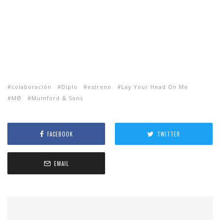
colaboración
Diplo
estreno
Lay Your Head On Me
MØ
Mumford & Sons
FACEBOOK
TWITTER
EMAIL