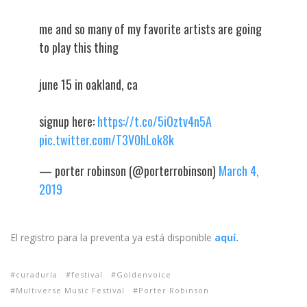
me and so many of my favorite artists are going
to play this thing
june 15 in oakland, ca
signup here:
https://t.co/5iOztv4n5A
pic.twitter.com/T3V0hLok8k
— porter robinson (@porterrobinson)
March 4,
2019
El registro para la preventa ya está disponible
aquí
.
curaduría
festival
Goldenvoice
Multiverse Music Festival
Porter Robinson