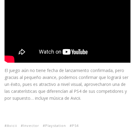
El juego aún no tiene fecha de lanzamiento confirmada, pero
gracias al pequeño avance, podemos confirmar que logrará ser
un éxito, pues es atractivo a nivel visual, aprovecharon una de
las caraterísticas que diferencían al PS4 de sus competidores y
por supuesto… incluye música de Avicii.
Avicii
Invector
Playstation
PS4