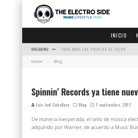
INICIO
BREAKING
ZEDD ABRE LAS PUERTAS DE TELOS
Home
Blog
ZEDD IN THE PARK VUELVE A LA
GET LOST DEBUTA EN LA CDMX
ZEDD REGRESA CON MUCHA SUERTE
Spinnin’ Records ya tiene nue
Luis Joel Caballero
Blog
7 septiembre, 2017
De manera inesperada, el sello de música elec
adquirido por Warner, de acuerdo a Music Bu