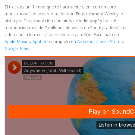
El track es un “himno que te hará sentir bien, con un coro
monstruoso” de acuerdo a Idolator. Entertainment Weekly lo
alaba por “su producción con aires de indie-pop” y ha sido
reproducida más de 7 millones de veces en Spotify, además el
video con la letra está acercándose al millón. Escúchalo en
Apple Music
y
Spotify
o cómpralo en
Amazon
,
iTunes Store
o
Google Play
.