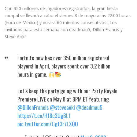
Con 350 millones de jugadores registrados, la gran fiesta
campal se llevará a cabo el viernes 8 de mayo a las 22:00 horas
(hora de México) y durará 60 minutos consecutivos. ¡Los
invitados para esta semana son deadmau5, Dillon Francis y
Steve Aoki!
Fortnite now has over 350 million registered
players! In April, players spent over 3.2 billion
hours in game.
Let’s keep the party going with our Party Royale
Premiere LIVE on May 8 at 9PM ET featuring
@DillonFrancis
@steveaoki
@deadmau5
:
https://t.co/H18c3UgBL1
pic.twitter.com/Cgt3r7LXQO