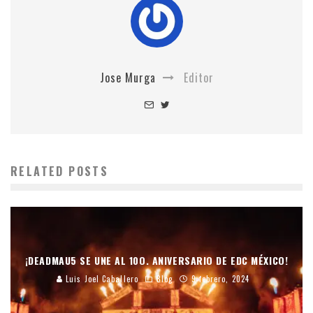
Jose Murga
Editor
RELATED POSTS
¡DEADMAU5 SE UNE AL 10O. ANIVERSARIO DE EDC MÉXICO!
Luis Joel Caballero
Blog
9 febrero, 2024