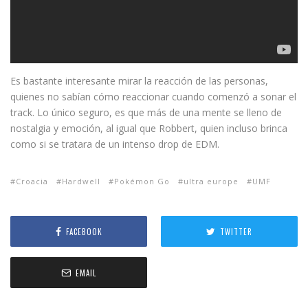
Es bastante interesante mirar la reacción de las personas,
quienes no sabían cómo reaccionar cuando comenzó a sonar el
track. Lo único seguro, es que más de una mente se lleno de
nostalgia y emoción, al igual que Robbert, quien incluso brinca
como si se tratara de un intenso drop de EDM.
Croacia
Hardwell
Pokémon Go
ultra europe
UMF
FACEBOOK
TWITTER
EMAIL