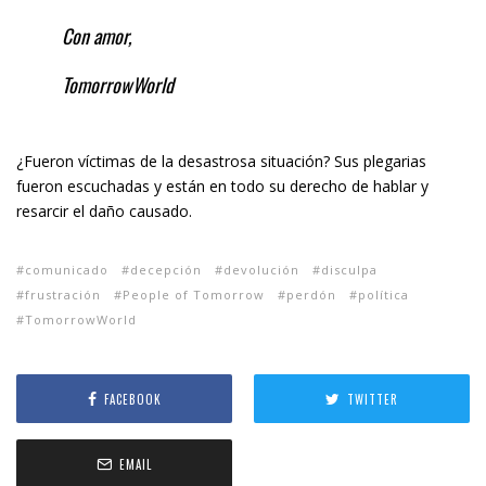
Con amor,
TomorrowWorld
¿Fueron víctimas de la desastrosa situación? Sus plegarias
fueron escuchadas y están en todo su derecho de hablar y
resarcir el daño causado.
comunicado
decepción
devolución
disculpa
frustración
People of Tomorrow
perdón
política
TomorrowWorld
FACEBOOK
TWITTER
EMAIL