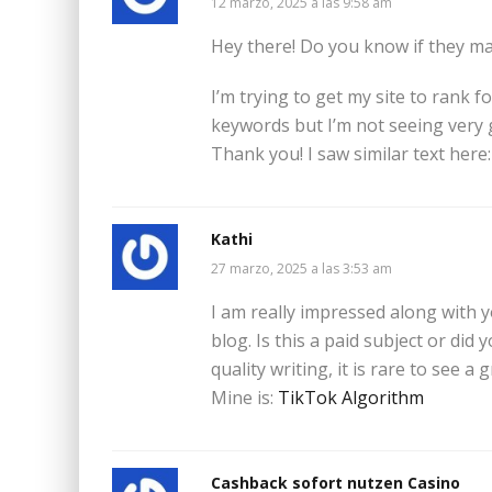
12 marzo, 2025 a las 9:58 am
Hey there! Do you know if they ma
I’m trying to get my site to rank 
keywords but I’m not seeing very 
Thank you! I saw similar text here
Kathi
27 marzo, 2025 a las 3:53 am
I am really impressed along with yo
blog. Is this a paid subject or did
quality writing, it is rare to see a 
Mine is:
TikTok Algorithm
Cashback sofort nutzen Casino