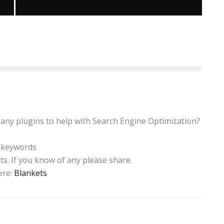
COLORLAND SU CELEBRA PRIMERA EDICIÓN
CON ÉXITO
Luis Joel Caballero
Coberturas
22 junio, 2016
any plugins to help with Search Engine Optimization?
d keywords
ts. If you know of any please share.
ere:
Blankets