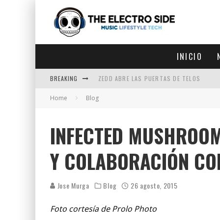
INICIO
BREAKING
ZEDD ABRE LAS PUERTAS DE TELOS
Home
Blog
ZEDD IN THE PARK VUELVE A LA
GET LOST DEBUTA EN LA CDMX
INFECTED MUSHROOM
ZEDD REGRESA CON MUCHA SUERTE
Y COLABORACIÓN CO
Jose Murga
Blog
26 agosto, 2015
Foto cortesía de Prolo Photo