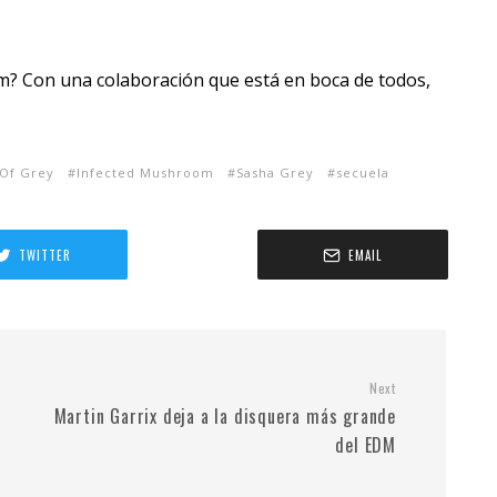
m? Con una colaboración que está en boca de todos,
 Of Grey
Infected Mushroom
Sasha Grey
secuela
TWITTER
EMAIL
Next
Martin Garrix deja a la disquera más grande
del EDM