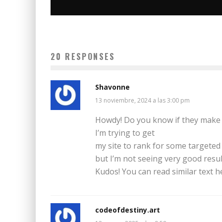
20 RESPONSES
VIVE DREAMSTATE MÉXICO AL MÁXIMO
Shavonne
13 noviembre, 2024 a las 3:00 pm
Luis Joel Caballero
Blog
2 diciembre, 2016
Howdy! Do you know if they make 
I’m trying to get
my site to rank for some targete
but I’m not seeing very good resul
Kudos! You can read similar text h
codeofdestiny.art