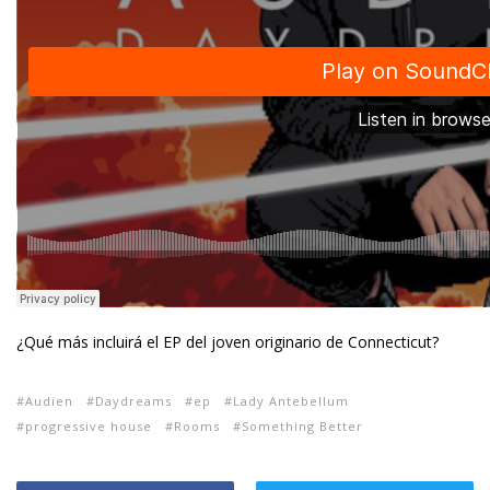
¿Qué más incluirá el EP del joven originario de Connecticut?
Audien
Daydreams
ep
Lady Antebellum
progressive house
Rooms
Something Better