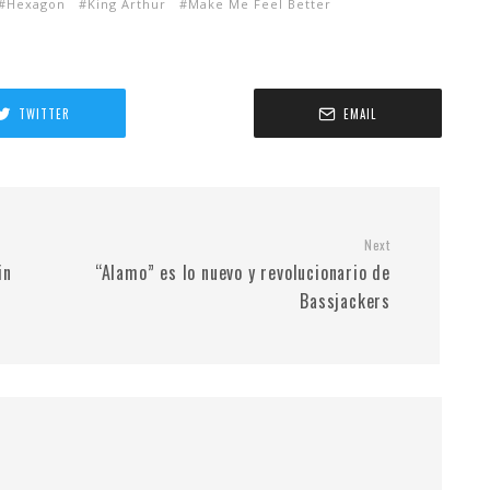
Hexagon
King Arthur
Make Me Feel Better
TWITTER
EMAIL
Next
in
“Alamo” es lo nuevo y revolucionario de
Bassjackers