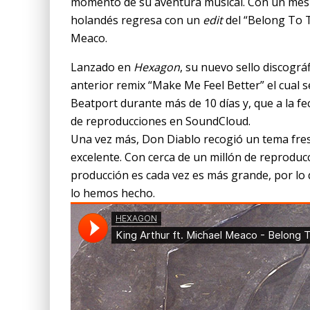
momento de su aventura musical. Con un mes 
holandés regresa con un
edit
del “Belong To T
Meaco.
Lanzado en
Hexagon
, su nuevo sello discográ
anterior remix “Make Me Feel Better” el cual s
Beatport durante más de 10 días y, que a la f
de reproducciones en SoundCloud.
Una vez más, Don Diablo recogió un tema fresc
excelente. Con cerca de un millón de reproducc
producción es cada vez es más grande, por lo
lo hemos hecho.