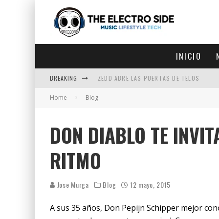
INICIO
BREAKING
ZEDD ABRE LAS PUERTAS DE TELOS
Home
Blog
ZEDD IN THE PARK VUELVE A LA
GET LOST DEBUTA EN LA CDMX
DON DIABLO TE INVIT
ZEDD REGRESA CON MUCHA SUERTE
RITMO
Jose Murga
Blog
12 mayo, 2015
A sus 35 años, Don Pepijn Schipper mejor con