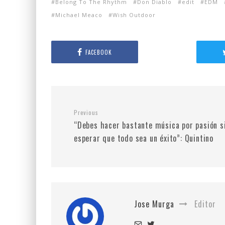
Belong To The Rhythm
Don Diablo
edit
EDM
Michael Meaco
Wish Outdoor
FACEBOOK
Previous
“Debes hacer bastante música por pasión s
esperar que todo sea un éxito”: Quintino
Jose Murga
Editor