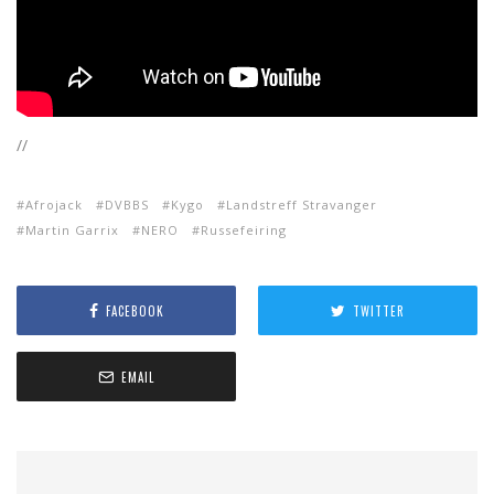
//
Afrojack
DVBBS
Kygo
Landstreff Stravanger
Martin Garrix
NERO
Russefeiring
FACEBOOK
TWITTER
EMAIL