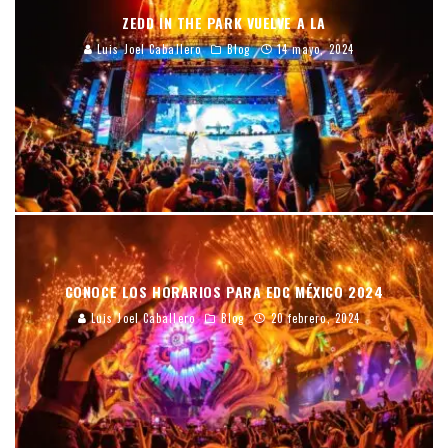
ZEDD IN THE PARK VUELVE A LA
Luis Joel Caballero
Blog
14 mayo, 2024
CONOCE LOS HORARIOS PARA EDC MÉXICO 2024
Luis Joel Caballero
Blog
20 febrero, 2024