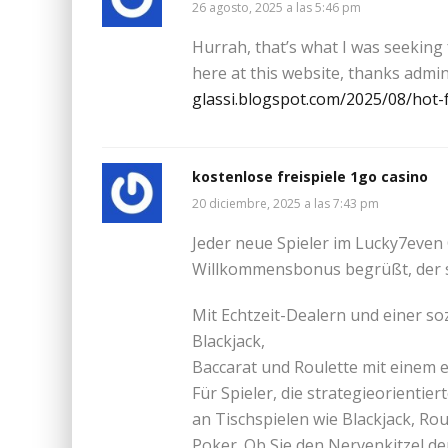
26 agosto, 2025 a las 5:46 pm
Hurrah, that’s what I was seeking 
here at this website, thanks admi
glassi.blogspot.com/2025/08/hot-f
kostenlose freispiele 1go casino
20 diciembre, 2025 a las 7:43 pm
Jeder neue Spieler im Lucky7even 
Willkommensbonus begrüßt, der so
Mit Echtzeit-Dealern und einer soz
Blackjack,
Baccarat und Roulette mit einem
Für Spieler, die strategieorientie
an Tischspielen wie Blackjack, Rou
Poker. Ob Sie den Nervenkitzel de