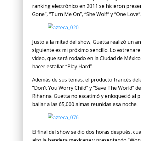
ranking electrónico en 2011 se hicieron prese
Gone”, “Turn Me On”, “She Wolf” y “One Love”
Justo a la mitad del show, Guetta realizó un a
siguiente es mi próximo sencillo. Lo estren
video, que será rodado en la Ciudad de Méxic
hacer estallar “Play Hard”.
Además de sus temas, el producto francés dele
“Don’t You Worry Child” y “Save The World” d
Rihanna. Guetta no escatimó y enloqueció al 
bailar a las 65,000 almas reunidas esa noche.
El final del show se dio dos horas después, c
alto la bandera mexicana y presentando “Won