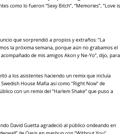
ntes como lo fueron “Sexy Bitch”, “Memories”, “Love is
.
nuncio que sorprendió a propios y extraños: “La
aremos la próxima semana, porque aún no grabamos el
o acompañado de mis amigos Akon y Ne-Yo”, dijo, para
itó a los asistentes haciendo un remix que incluía
e Swedish House Mafia así como “Right Now” de
público con un remix del “Harlem Shake” que puso a
uando David Guetta agradeció al público ondeando en
derwall” de Oasis en mashup con “Without You”