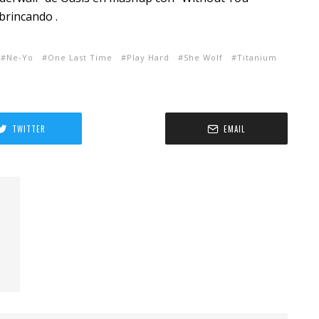
brincando .
Ne-Yo
One Last Time
Play Hard
She Wolf
Titanium
TWITTER
EMAIL