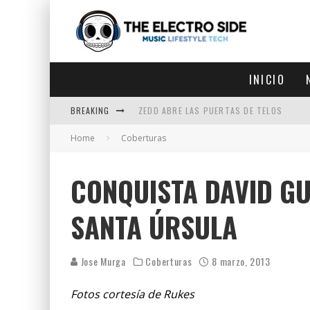
INICIO
BREAKING
ZEDD ABRE LAS PUERTAS DE TELOS
Home
Coberturas
ZEDD IN THE PARK VUELVE A LA
GET LOST DEBUTA EN LA CDMX
CONQUISTA DAVID GU
ZEDD REGRESA CON MUCHA SUERTE
SANTA ÚRSULA
Jose Murga
Coberturas
8 marzo, 2013
Fotos cortesía de Rukes