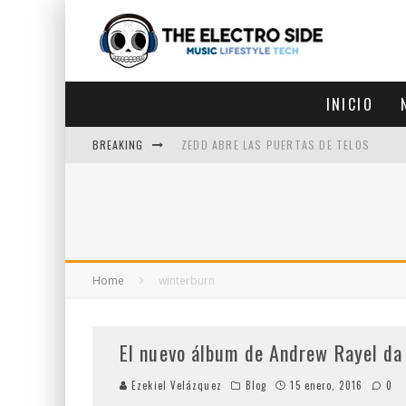
INICIO
BREAKING
ZEDD ABRE LAS PUERTAS DE TELOS
ZEDD IN THE PARK VUELVE A LA
GET LOST DEBUTA EN LA CDMX
ZEDD REGRESA CON MUCHA SUERTE
Home
winterburn
El nuevo álbum de Andrew Rayel da
Ezekiel Velázquez
Blog
15 enero, 2016
0