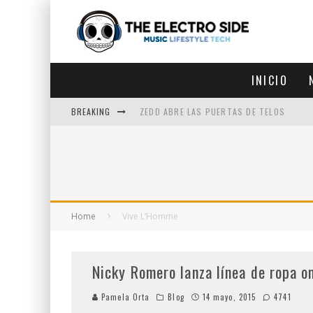
INICIO
BREAKING
ZEDD ABRE LAS PUERTAS DE TELOS
ZEDD IN THE PARK VUELVE A LA
GET LOST DEBUTA EN LA CDMX
ZEDD REGRESA CON MUCHA SUERTE
Home
Vive L’Homme
Nicky Romero lanza línea de ropa on
Pamela Orta
Blog
14 mayo, 2015
4741