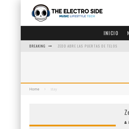
INICIO
BREAKING
ZEDD ABRE LAS PUERTAS DE TELOS
ZEDD IN THE PARK VUELVE A LA
GET LOST DEBUTA EN LA CDMX
ZEDD REGRESA CON MUCHA SUERTE
Home
stay
Z
A