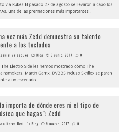
to vía Rukes El pasado 27 de agosto se llevaron a cabo los
As, una de las premiaciones más importantes
...
na vez más Zedd demuestra su talento
rente a los teclados
zekiel Velázquez
Blog
6 junio, 2017
0
 The Electro Side les hemos mostrado cómo The
ainsmokers, Martin Garrix, DVBBS incluso Skrillex se paran
ente a un escenario
...
No importa de dónde eres ni el tipo de
úsica que hagas”: Zedd
na Karen Neri
Blog
9 marzo, 2017
0