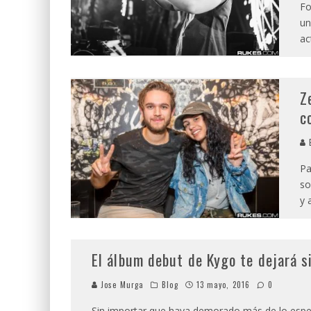
Fo
un
ac
Z
c
E
Pa
so
y 
El álbum debut de Kygo te dejará s
Jose Murga
Blog
13 mayo, 2016
0
Sin importar que haya demorado más de lo espera