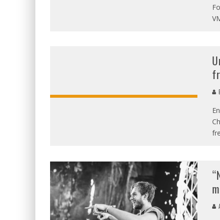
Fo
VM
U
f
E
En
Ch
fr
“
m
A