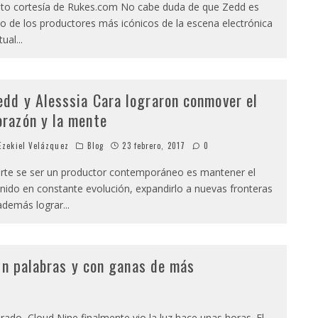
to cortesía de Rukes.com No cabe duda de que Zedd es
o de los productores más icónicos de la escena electrónica
tual
...
edd y Alesssia Cara lograron conmover el
orazón y la mente
zekiel Velázquez
Blog
23 febrero, 2017
0
rte se ser un productor contemporáneo es mantener el
nido en constante evolución, expandirlo a nuevas fronteras
además lograr
...
in palabras y con ganas de más
do, Cloud Nine finalmente vio la luz hace unas horas. El