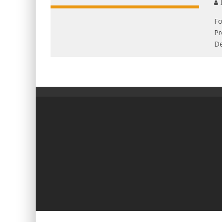
J
Fo
Pr
De