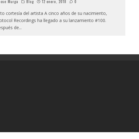
ose Murga
Blog
12 enero, 2018
0
to cortesía del artista A cinco años de su nacimiento,
otocol Recordings ha llegado a su lanzamiento #100.
spués de
...