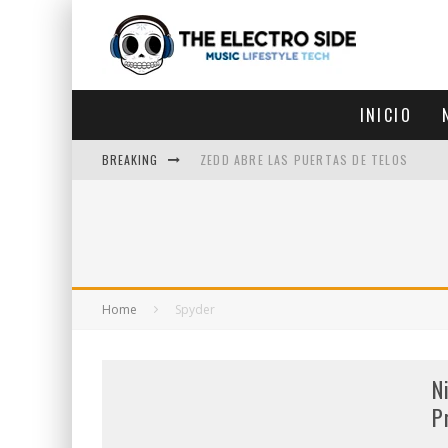
INICIO
BREAKING
ZEDD ABRE LAS PUERTAS DE TELOS
ZEDD IN THE PARK VUELVE A LA
GET LOST DEBUTA EN LA CDMX
ZEDD REGRESA CON MUCHA SUERTE
Home
Spyder
N
P