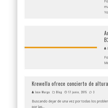
Fo
má
Yo
A
B
J
Fo
Mu
Krewella ofrece concierto de altur
Jose Murga
Blog
17 junio, 2015
3
Buscando dejar de una vez por todas los proble
por las
...