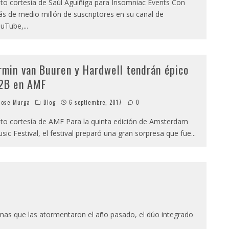
to cortesía de Saúl Aguiñiga para Insomniac Events Con
s de medio millón de suscriptores en su canal de
uTube,
...
rmin van Buuren y Hardwell tendrán épico
2B en AMF
ose Murga
Blog
6 septiembre, 2017
0
to cortesía de AMF Para la quinta edición de Amsterdam
sic Festival, el festival preparó una gran sorpresa que fue
...
a
mas que las atormentaron el año pasado, el dúo integrado