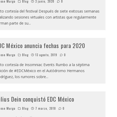
ose Murga
Blog
3 junio, 2020
0
to cortesía del festival Después de siete exitosas semanas
alizando sesiones virtuales con artistas que regularmente
rman parte de su
...
DC México anuncia fechas para 2020
ose Murga
Blog
13 agosto, 2019
0
to cortesía de Insomniac Events Rumbo a la séptima
ición de #EDCMéxico en el Autódromo Hermanos
dríguez, los rumores sobre
...
ulius Dein conquistó EDC México
ose Murga
Blog
7 marzo, 2018
0