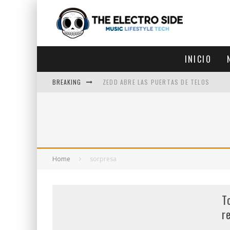
INICIO
BREAKING
ZEDD ABRE LAS PUERTAS DE TELOS
ZEDD IN THE PARK VUELVE A LA
GET LOST DEBUTA EN LA CDMX
ZEDD REGRESA CON MUCHA SUERTE
Home
sorpresa
T
r