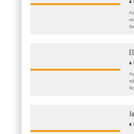
J
Fo
re
fo
E
J
Fo
ed
Ro
J
J