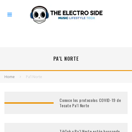
PA’L NORTE
Home
Pa’l Norte
Conoce los protocolos COVID-19 de
Tecate Pa’l Norte
TikTok y Pa’l Norte están buscando