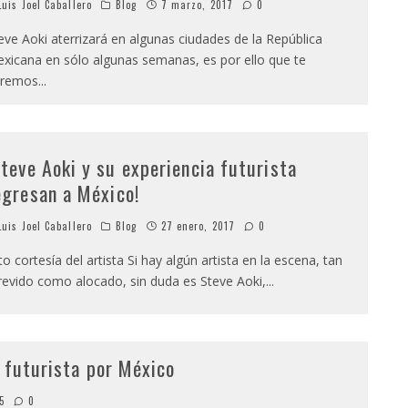
uis Joel Caballero
Blog
7 marzo, 2017
0
eve Aoki aterrizará en algunas ciudades de la República
xicana en sólo algunas semanas, es por ello que te
aremos
...
Steve Aoki y su experiencia futurista
egresan a México!
uis Joel Caballero
Blog
27 enero, 2017
0
to cortesía del artista Si hay algún artista en la escena, tan
revido como alocado, sin duda es Steve Aoki,
...
 futurista por México
5
0