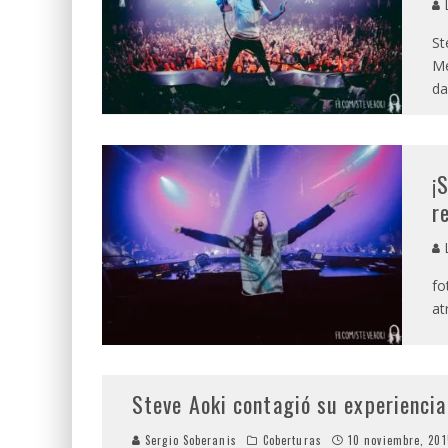
L
St
Me
d
¡
r
L
fo
at
Steve Aoki contagió su experiencia
Sergio Soberanis
Coberturas
10 noviembre, 201