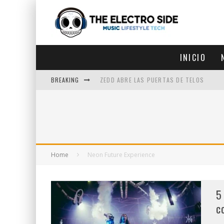
INICIO
BREAKING
ZEDD ABRE LAS PUERTAS DE TELOS
ZEDD IN THE PARK VUELVE A LA
GET LOST DEBUTA EN LA CDMX
ZEDD REGRESA CON MUCHA SUERTE
Home
Neon Future Experience
5
c