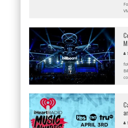
Fo
VM
C
M
S
fo
Bi
c
C
a
S