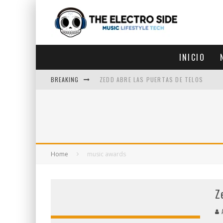
INICIO
BREAKING
ZEDD ABRE LAS PUERTAS DE TELOS
ZEDD IN THE PARK VUELVE A LA
GET LOST DEBUTA EN LA CDMX
ZEDD REGRESA CON MUCHA SUERTE
Home
music awards
Z
A