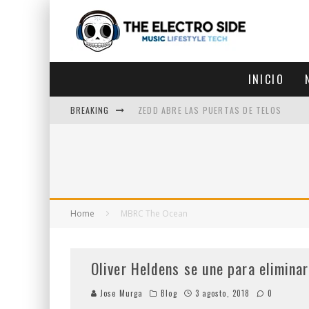
INICIO
BREAKING
ZEDD ABRE LAS PUERTAS DE TELOS
ZEDD IN THE PARK VUELVE A LA
GET LOST DEBUTA EN LA CDMX
ZEDD REGRESA CON MUCHA SUERTE
Home
MBRC The Ocean
Oliver Heldens se une para elimina
Jose Murga
Blog
3 agosto, 2018
0