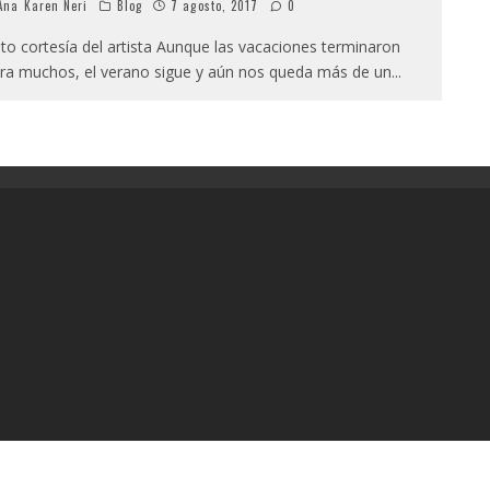
na Karen Neri
Blog
7 agosto, 2017
0
to cortesía del artista Aunque las vacaciones terminaron
ra muchos, el verano sigue y aún nos queda más de un
...