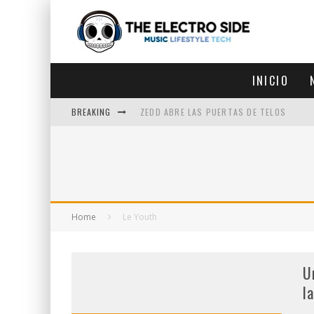
INICIO
BREAKING
ZEDD ABRE LAS PUERTAS DE TELOS
ZEDD IN THE PARK VUELVE A LA
GET LOST DEBUTA EN LA CDMX
ZEDD REGRESA CON MUCHA SUERTE
Home
Le Youth
U
l