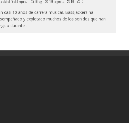
zekiel Velázquez
Blog
10 agosto, 2016
0
n casi 10 años de carrera musical, Bassjackers ha
sempeñado y explotado muchos de los sonidos que han
rgido durante
...