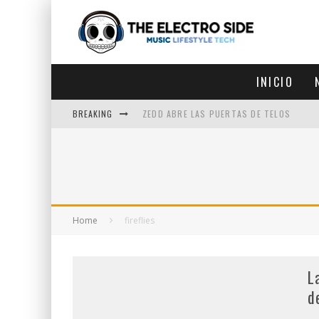
INICIO
BREAKING
ZEDD ABRE LAS PUERTAS DE TELOS
ZEDD IN THE PARK VUELVE A LA
GET LOST DEBUTA EN LA CDMX
ZEDD REGRESA CON MUCHA SUERTE
Home
fireflies
L
d