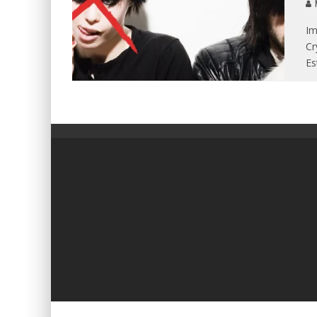
M
Im
Cr
Es