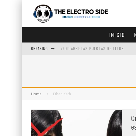
INICIO
BREAKING
ZEDD ABRE LAS PUERTAS DE TELOS
ZEDD IN THE PARK VUELVE A LA
GET LOST DEBUTA EN LA CDMX
ZEDD REGRESA CON MUCHA SUERTE
Home
Ethan Kath
C
e