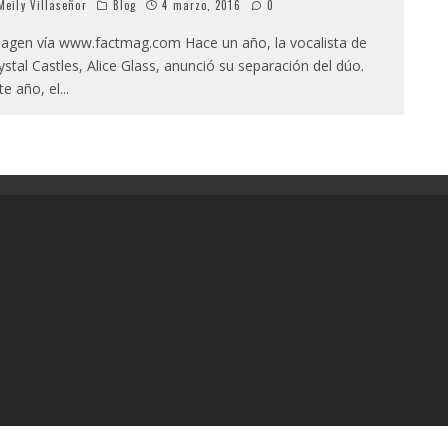
eily Villaseñor
Blog
4 marzo, 2016
0
agen vía www.factmag.com Hace un año, la vocalista de
ystal Castles, Alice Glass, anunció su separación del dúo.
te año, el
...