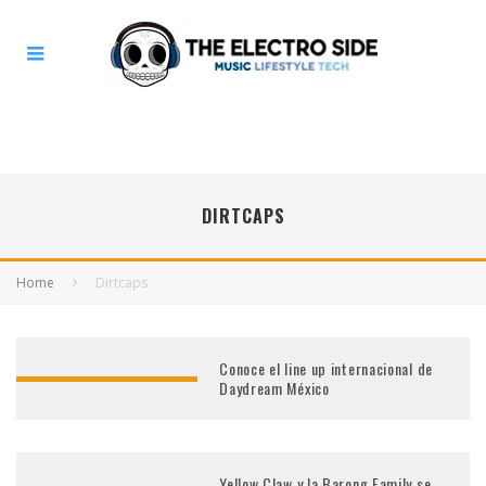
DIRTCAPS
Home
Dirtcaps
Conoce el line up internacional de
Daydream México
Yellow Claw y la Barong Family se