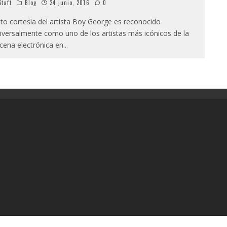
taff
Blog
24 junio, 2016
0
to cortesía del artista Boy George es reconocido
iversalmente como uno de los artistas más icónicos de la
cena electrónica en
...