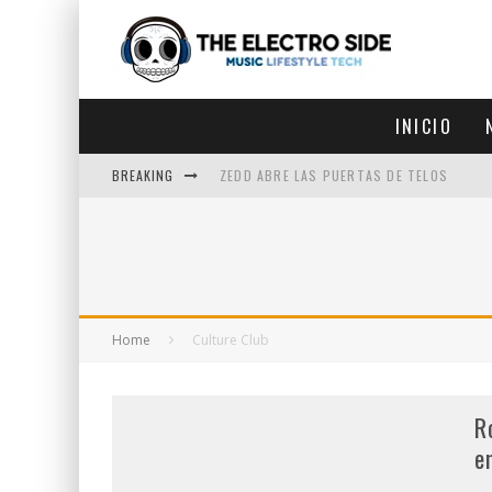
INICIO
BREAKING
ZEDD ABRE LAS PUERTAS DE TELOS
ZEDD IN THE PARK VUELVE A LA
GET LOST DEBUTA EN LA CDMX
ZEDD REGRESA CON MUCHA SUERTE
Home
Culture Club
R
e