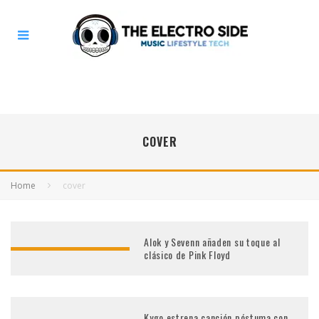
COVER
Home
cover
Alok y Sevenn añaden su toque al
clásico de Pink Floyd
Kygo estrena canción póstuma con