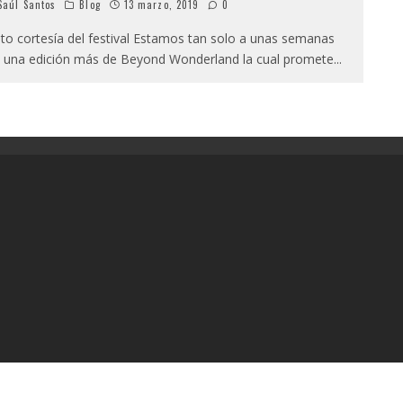
aúl Santos
Blog
13 marzo, 2019
0
to cortesía del festival Estamos tan solo a unas semanas
 una edición más de Beyond Wonderland la cual promete
...