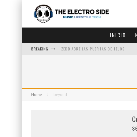
INICIO
BREAKING
ZEDD ABRE LAS PUERTAS DE TELOS
ZEDD IN THE PARK VUELVE A LA
GET LOST DEBUTA EN LA CDMX
ZEDD REGRESA CON MUCHA SUERTE
Home
beyond
C
s