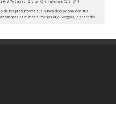
zekiel Velázquez
Blog
6 noviembre, 2016
0
o de los productores que nunca decepciona con sus
nzamientos es ni más ni menos que Borgore, a pesar del
...