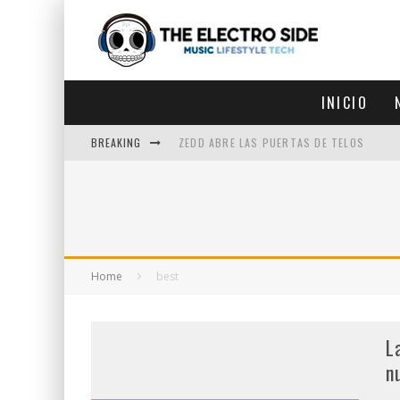
INICIO
BREAKING
ZEDD ABRE LAS PUERTAS DE TELOS
ZEDD IN THE PARK VUELVE A LA
GET LOST DEBUTA EN LA CDMX
ZEDD REGRESA CON MUCHA SUERTE
Home
best
L
n