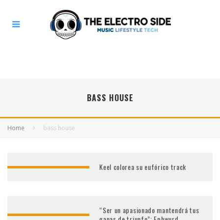
BASS HOUSE
Home
bass house
Keel colorea su eufórico track
“Ser un apasionado mantendrá tus
ganas de triunfo”: Ephwurd