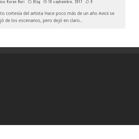
na Karen Neri
Blog
18 septiembre, 2017
0
to cortesía del artista Hace poco más de un año Avicii se
jó de los escenarios, pero dejó en claro
...