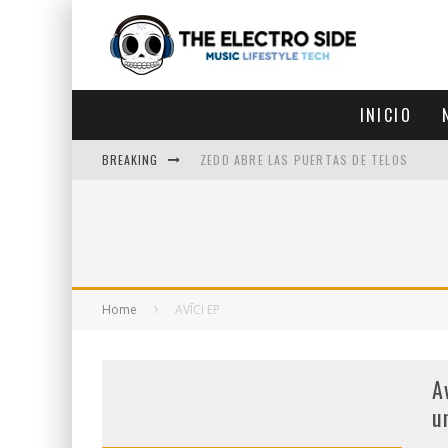
INICIO
BREAKING
ZEDD ABRE LAS PUERTAS DE TELOS
ZEDD IN THE PARK VUELVE A LA
GET LOST DEBUTA EN LA CDMX
ZEDD REGRESA CON MUCHA SUERTE
Home
AVĪCI EP
A
u