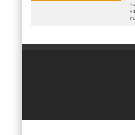
Fo
ed
má