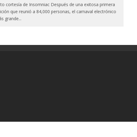
to cortesía de Insomniac Después de una exitosa primera
ición que reunió a 84,000 personas, el carnaval electrónico
s grande
...