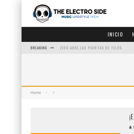
INICIO
BREAKING
ZEDD ABRE LAS PUERTAS DE TELOS
ZEDD IN THE PARK VUELVE A LA
GET LOST DEBUTA EN LA CDMX
ZEDD REGRESA CON MUCHA SUERTE
Home
#
¡
J