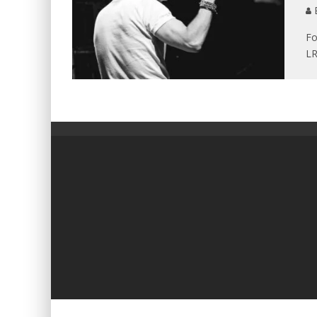
E
Fo
LR