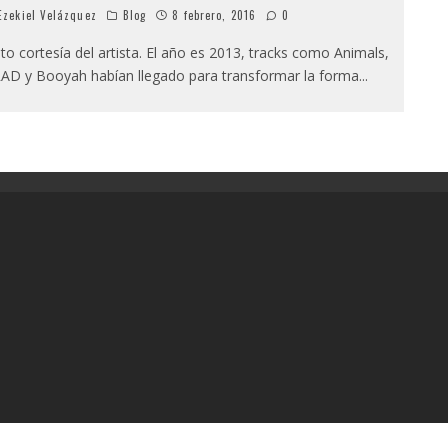
zekiel Velázquez
Blog
8 febrero, 2016
0
to cortesía del artista. El año es 2013, tracks como Animals,
AD y Booyah habían llegado para transformar la forma
...