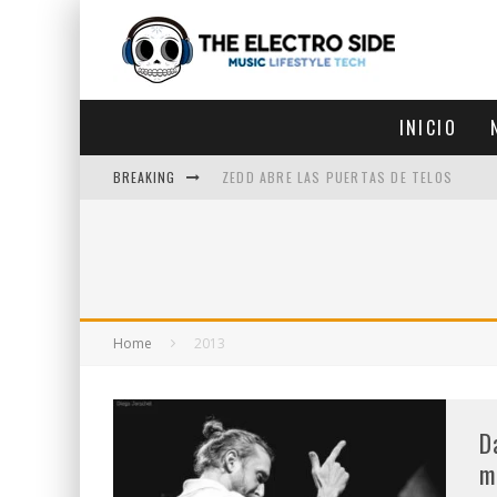
INICIO
BREAKING
ZEDD ABRE LAS PUERTAS DE TELOS
ZEDD IN THE PARK VUELVE A LA
GET LOST DEBUTA EN LA CDMX
ZEDD REGRESA CON MUCHA SUERTE
Home
2013
D
m