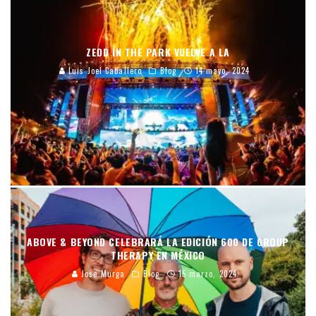
ZEDD IN THE PARK VUELVE A LA
Luis Joel Caballero
Blog
14 mayo, 2024
ABOVE & BEYOND CELEBRARÁ LA EDICIÓN 600 DE GROUP
THERAPY EN MÉXICO
Jose Murga
Blog
15 marzo, 2024