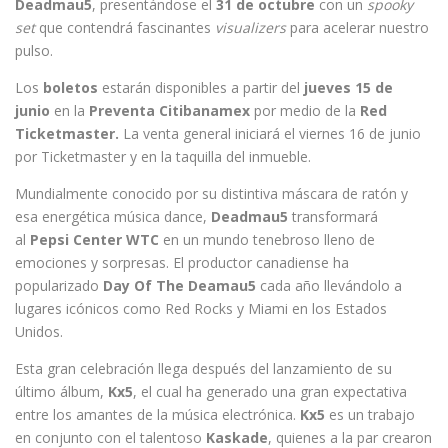
Deadmau5
, presentándose el
31 de octubre
con un
spooky
set
que contendrá fascinantes
visualizers
para acelerar nuestro
pulso.
Los
boletos
estarán disponibles a partir del
jueves 15 de
junio
en la
Preventa Citibanamex
por medio de la
Red
Ticketmaster.
La venta general iniciará el viernes 16 de junio
por Ticketmaster y en la taquilla del inmueble.
Mundialmente conocido por su distintiva máscara de ratón y
esa energética música dance,
Deadmau5
transformará
al
Pepsi Center WTC
en un mundo tenebroso lleno de
emociones y sorpresas. El productor canadiense ha
popularizado
Day Of The Deamau5
cada año llevándolo a
lugares icónicos como Red Rocks y Miami en los Estados
Unidos.
Esta gran celebración llega después del lanzamiento de su
último álbum,
Kx5
, el cual ha generado una gran expectativa
entre los amantes de la música electrónica.
Kx5
es un trabajo
en conjunto con el talentoso
Kaskade
, quienes a la par crearon