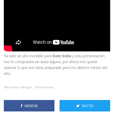
Ha sido un año increíble para
Dom Dolla
y esta presentación
nos lo comprueba sin duda alguna, por ahora nos queda
esperar lo que nos tiene preparado para los últimos meses del
año.
Brooklyn Mirage
Dom Dolla
FACEBOOK
TWITTER