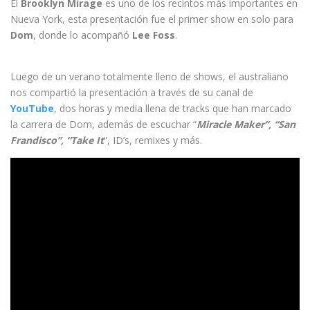
El
Brooklyn Mirage
es uno de los recintos más importantes en
Nueva York, esta presentación fue el primer show en solo para
Dom
, donde lo acompañó
Lee Foss
.
Luego de un verano totalmente lleno de shows, el australiano
nos compartió la presentación a través de su canal de
YouTube
, dos horas y media llena de tracks que han marcado
la carrera de Dom, además de escuchar “
Miracle Maker”, “San
Frandisco”, “Take It
“, ID’s, remixes y más.