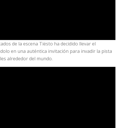
os de la escena Tiësto ha decidido llevar el
dolo en una auténtica invitación para invadir la pista
ales alrededor del mundo.