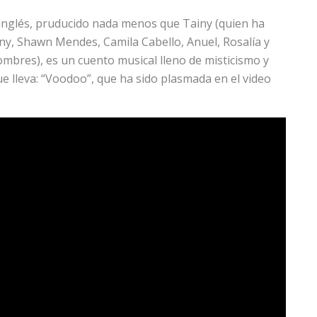
e inglés, pruducido nada menos que Tainy (quien ha
y, Shawn Mendes, Camila Cabello, Anuel, Rosalía y
bres), es un cuento musical lleno de misticismo y
ue lleva: “Voodoo”, que ha sido plasmada en el video