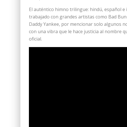
El auténtico himno trilingue: hindú, español 
trabajado con grandes artistas como Bad Bunn
Daddy Yankee, por mencionar solo algunos nom
con una vibra que le hace justicia al nombre q
oficial.