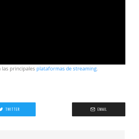
 las principales
plataformas de streaming
.
TWITTER
EMAIL