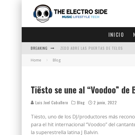
INICIO
BREAKING
ZEDD ABRE LAS PUERTAS DE TELOS
Home
Blog
ZEDD IN THE PARK VUELVE A LA
GET LOST DEBUTA EN LA CDMX
ZEDD REGRESA CON MUCHA SUERTE
Tiësto se une al “Voodoo” de 
Luis Joel Caballero
Blog
2 junio, 2022
Tiësto, uno de los DJ/productores más reconoc
para el hit internacional “Voodoo” del cantant
la superestrella latina J Balvin.