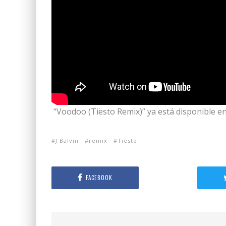
“Voodoo (Tiësto Remix)” ya está disponible en
J Balvin
remix
Tiësto
FACEBOOK