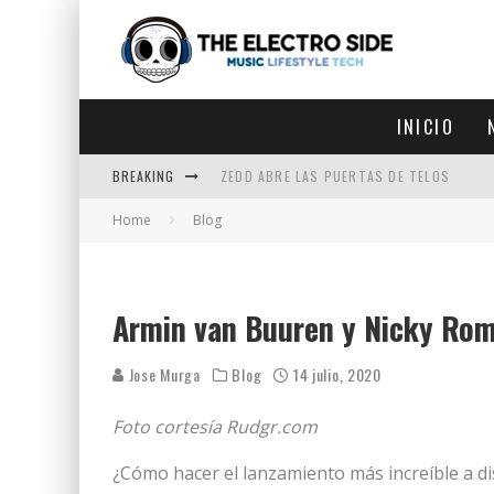
INICIO
BREAKING
ZEDD ABRE LAS PUERTAS DE TELOS
Home
Blog
ZEDD IN THE PARK VUELVE A LA
GET LOST DEBUTA EN LA CDMX
ZEDD REGRESA CON MUCHA SUERTE
Armin van Buuren y Nicky Rom
Jose Murga
Blog
14 julio, 2020
Foto cortesía Rudgr.com
¿Cómo hacer el lanzamiento más increíble a di