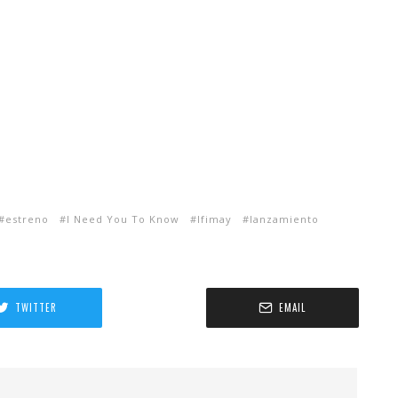
estreno
I Need You To Know
Ifimay
lanzamiento
TWITTER
EMAIL