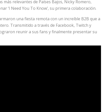
as más relevantes de Países Bajos, Nicky Romero,
renar ‘I Need You To Know’, su primera colaboración.
 armaron una fiesta remota con un increíble B2B que a
ntero. Transmitido a través de Facebook, Twitch y
graron reunir a sus fans y finalmente presentar su