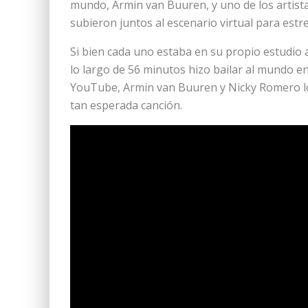
mundo, Armin van Buuren, y uno de los artist
subieron juntos al escenario virtual para est
Si bien cada uno estaba en su propio estudio
lo largo de 56 minutos hizo bailar al mundo e
YouTube, Armin van Buuren y Nicky Romero lo
tan esperada canción.