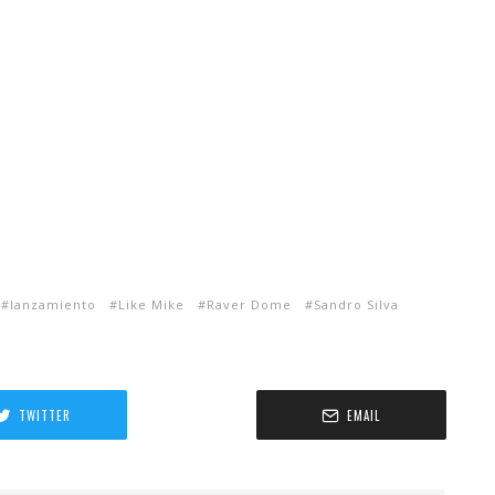
lanzamiento
Like Mike
Raver Dome
Sandro Silva
TWITTER
EMAIL