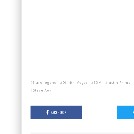
3 are legend
Dimitri Vegas
EDM
Justin Prime
Steve Aoki
FACEBOOK