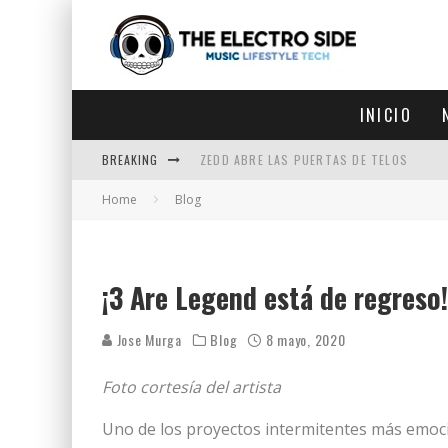
INICIO
BREAKING
ZEDD ABRE LAS PUERTAS DE TELOS
Home
Blog
ZEDD IN THE PARK VUELVE A LA
GET LOST DEBUTA EN LA CDMX
ZEDD REGRESA CON MUCHA SUERTE
¡3 Are Legend está de regreso!
Jose Murga
Blog
8 mayo, 2020
Foto cortesía del artista
Uno de los proyectos intermitentes más emoci