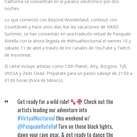
California se convertirán en el paraíso electrónico por dos
noches.
Lo que comenzó con Beyond Wonderland, continuó con
Countdown y hace unos días fue las vacaciones de HARD
Summer, se han convertido en una tradición virtual de Pasquale
Rotella con la ahora llegada de #VirtualNocturnal el viernes 10 y
sábado 11 de abril a través de los canales de YouTube y Twitch
de Insomniac.
El cartel incluye artistas como 12th Planet, Arty, Borgore, TJR,
VNSSA y Zeds Dead. Prepárate para un paseo salvaje de 21:00 a
01:00 horas (hora de México).
Get ready for a wild ride!
Check out the
artists leading our adventure into
#VirtualNocturnal
this weekend w/
@PasqualeRotella
! Turn on those black lights,
dawn your rave gear, & get ready to dance the