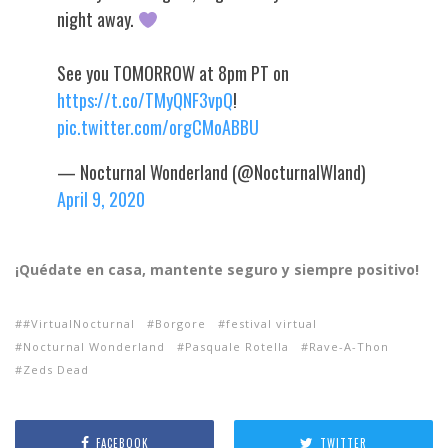
night away.
See you TOMORROW at 8pm PT on
https://t.co/TMyQNF3vpQ
!
pic.twitter.com/orgCMoABBU
— Nocturnal Wonderland (@NocturnalWland)
April 9, 2020
¡Quédate en casa, mantente seguro y siempre positivo!
#VirtualNocturnal
Borgore
festival virtual
Nocturnal Wonderland
Pasquale Rotella
Rave-A-Thon
Zeds Dead
FACEBOOK
TWITTER