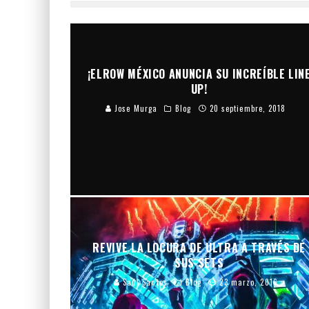
¡ELROW MÉXICO ANUNCIA SU INCREÍBLE LIN
UP!
Jose Murga
Blog
20 septiembre, 2018
REVIVE LA LOCURA DE ULTRA A TRAVÉS DE
SUS SETS
Saúl Santos
Blog
23 marzo, 2016