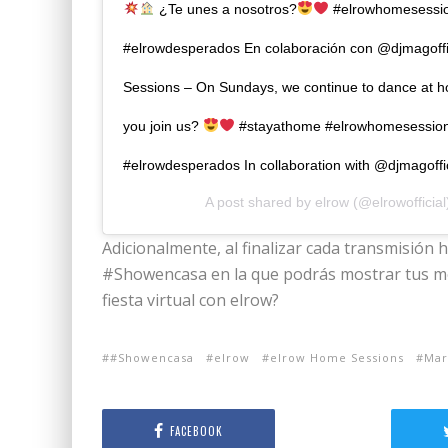
¿Te unes a nosotros?
#elrowhomesessi
#elrowdesperados En colaboración con @djmagoff
Sessions – On Sundays, we continue to dance at 
you join us?
#stayathome #elrowhomesessio
#elrowdesperados In collaboration with @djmagoffic
A post shared by
elrow
(@elrowofficial
Adicionalmente, al finalizar cada transmisión
#Showencasa en la que podrás mostrar tus me
fiesta virtual con elrow?
#Showencasa
elrow
elrow Home Sessions
Mar
FACEBOOK