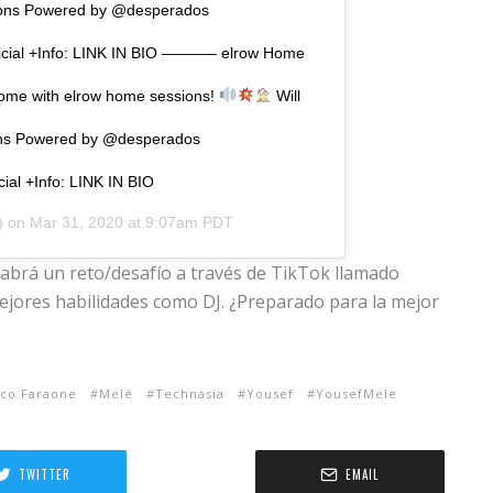
ons Powered by @desperados
icial +Info: LINK IN BIO ———– elrow Home
home with elrow home sessions!
Will
ns Powered by @desperados
ial +Info: LINK IN BIO
) on
Mar 31, 2020 at 9:07am PDT
 habrá un reto/desafío a través de TikTok llamado
jores habilidades como DJ. ¿Preparado para la mejor
co Faraone
Melé
Technasia
Yousef
YousefMele
TWITTER
EMAIL